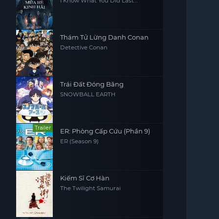
I Know What You Did Last
Summer
Thám Tử Lừng Danh Conan
Detective Conan
Trái Đất Đóng Băng
SNOWBALL EARTH
Trailer
ER: Phòng Cấp Cứu (Phần 9)
ER (Season 9)
Kiếm Sĩ Cơ Hàn
The Twilight Samurai