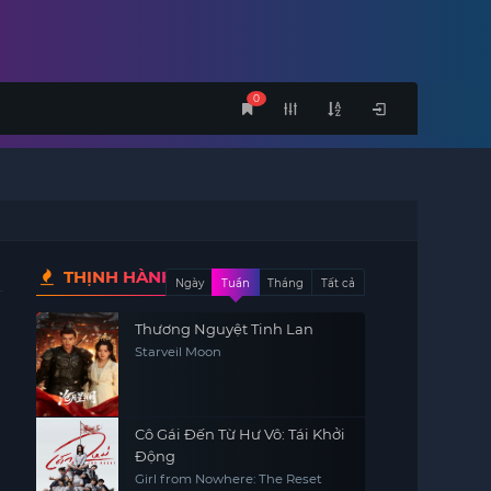
0
THỊNH HÀNH
Ngày
Tuần
Tháng
Tất cả
Thương Nguyệt Tinh Lan
Starveil Moon
Cô Gái Đến Từ Hư Vô: Tái Khởi
Động
Girl from Nowhere: The Reset