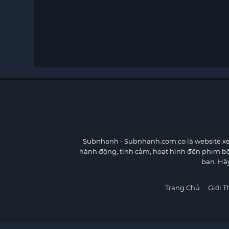
Subnhanh
- Subnhanh.com.co là website xe
hành động, tình cảm, hoạt hình đến phim b
bạn. Hã
Trang Chủ
Giới T