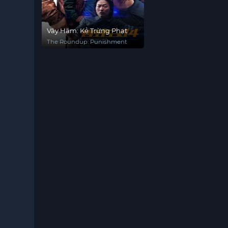
Vây Hãm: Kẻ Trừng Phạt
The Roundup: Punishment