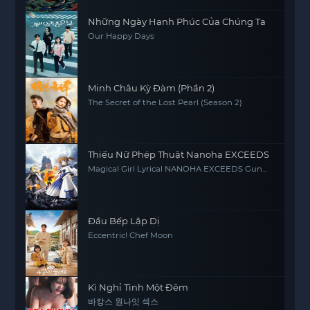
Những Ngày Hạnh Phúc Của Chúng Ta
Our Happy Days
Minh Châu Kỳ Đàm (Phần 2)
The Secret of the Lost Pearl (Season 2)
Thiếu Nữ Phép Thuật Nanoha EXCEEDS
Magical Girl Lyrical NANOHA EXCEEDS Gun
Blaze Vengeance
Đầu Bếp Lập Dị
Eccentric! Chef Moon
Kì Nghỉ Tình Một Đêm
바캉스 원나잇 섹스