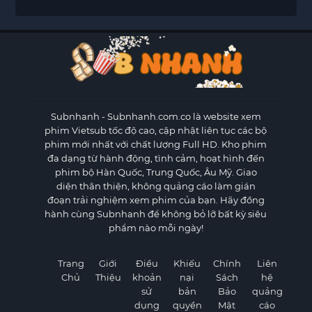
Subnhanh
- Subnhanh.com.co là website xem
phim Vietsub tốc độ cao, cập nhật liên tục các bộ
phim mới nhất với chất lượng Full HD. Kho phim
đa dạng từ hành động, tình cảm, hoạt hình đến
phim bộ Hàn Quốc, Trung Quốc, Âu Mỹ. Giao
diện thân thiện, không quảng cáo làm gián
đoạn trải nghiệm xem phim của bạn. Hãy đồng
hành cùng Subnhanh để không bỏ lỡ bất kỳ siêu
phẩm nào mỗi ngày!
Trang
Giới
Điều
Khiếu
Chính
Liên
Chủ
Thiệu
khoản
nại
Sách
hệ
sử
bản
Bảo
quảng
dụng
quyền
Mật
cáo