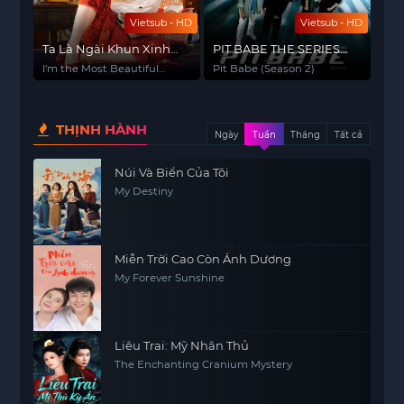
Vietsub - HD
Vietsub - HD
Ta Là Ngài Khun Xinh
PIT BABE THE SERIES
Đẹp Nhất
(Phần 2)
I'm the Most Beautiful
Pit Babe (Season 2)
Count
THỊNH HÀNH
Ngày
Tuần
Tháng
Tất cả
Núi Và Biển Của Tôi
My Destiny
Miễn Trời Cao Còn Ánh Dương
My Forever Sunshine
Liêu Trai: Mỹ Nhân Thủ
The Enchanting Cranium Mystery