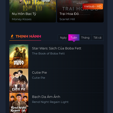
Vietsub - HD
Nụ Hôn Bạc Tỷ
Trại Hoa Đỏ
Money Kisses
Scarlet Hill
THỊNH HÀNH
Ngày
Tuần
Tháng
Tất cả
Star Wars: Sách Của Boba Fett
The Book of Boba Fett
Cutie Pie
Cutie Pie
Bạch Dạ Ám Ảnh
Rend Night Regain Light