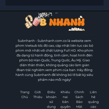
Subnhanh
- Subnhanh.com.co là website xem
phim Vietsub tốc độ cao, cập nhật liên tục các bộ
phim mới nhất với chất lượng Full HD. Kho phim
đa dạng từ hành động, tình cảm, hoạt hình đến
phim bộ Hàn Quốc, Trung Quốc, Âu Mỹ. Giao
diện thân thiện, không quảng cáo làm gián
đoạn trải nghiệm xem phim của bạn. Hãy đồng
hành cùng Subnhanh để không bỏ lỡ bất kỳ siêu
phẩm nào mỗi ngày!
Trang
Giới
Điều
Khiếu
Chính
Liên
Chủ
Thiệu
khoản
nại
Sách
hệ
sử
bản
Bảo
quảng
dụng
quyền
Mật
cáo