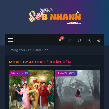
0
Menu
Trang chủ
»
Lê Xuân Tiền
MOVIE BY ACTOR: LÊ XUÂN TIỀN
Vietsub - HD
Hoàn Tất (8/8)