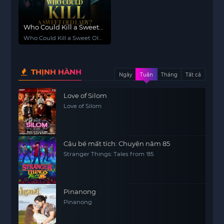
Who Could Kill a Sweet
Old Lady
Who Could Kill a Sweet Old
Lady
THỊNH HÀNH
Ngày
Tuần
Tháng
Tất cả
Love of Silom
Love of Silom
Cậu bé mất tích: Chuyện năm 85
Stranger Things: Tales from '85
Pinanong
Pinanong