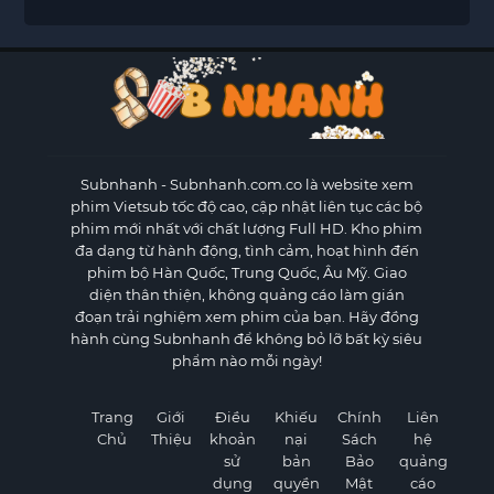
Subnhanh
- Subnhanh.com.co là website xem
phim Vietsub tốc độ cao, cập nhật liên tục các bộ
phim mới nhất với chất lượng Full HD. Kho phim
đa dạng từ hành động, tình cảm, hoạt hình đến
phim bộ Hàn Quốc, Trung Quốc, Âu Mỹ. Giao
diện thân thiện, không quảng cáo làm gián
đoạn trải nghiệm xem phim của bạn. Hãy đồng
hành cùng Subnhanh để không bỏ lỡ bất kỳ siêu
phẩm nào mỗi ngày!
Trang
Giới
Điều
Khiếu
Chính
Liên
Chủ
Thiệu
khoản
nại
Sách
hệ
sử
bản
Bảo
quảng
dụng
quyền
Mật
cáo