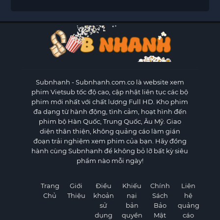
Subnhanh
- Subnhanh.com.co là website xem
phim Vietsub tốc độ cao, cập nhật liên tục các bộ
phim mới nhất với chất lượng Full HD. Kho phim
đa dạng từ hành động, tình cảm, hoạt hình đến
phim bộ Hàn Quốc, Trung Quốc, Âu Mỹ. Giao
diện thân thiện, không quảng cáo làm gián
đoạn trải nghiệm xem phim của bạn. Hãy đồng
hành cùng Subnhanh để không bỏ lỡ bất kỳ siêu
phẩm nào mỗi ngày!
Trang
Giới
Điều
Khiếu
Chính
Liên
Chủ
Thiệu
khoản
nại
Sách
hệ
sử
bản
Bảo
quảng
dụng
quyền
Mật
cáo