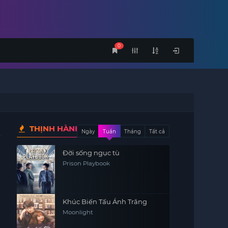
0
THỊNH HÀNH
Ngày
Tuần
Tháng
Tất cả
Đời sống ngục tù
Prison Playbook
Khúc Biến Tấu Ánh Trăng
Moonlight