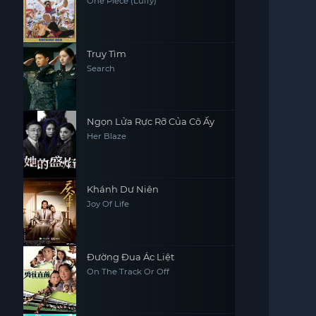
One Piece (Luffy)
Truy Tìm
Search
Ngọn Lửa Rực Rỡ Của Cô Ấy
Her Blaze
Khánh Dư Niên
Joy Of Life
Đường Đua Ác Liệt
On The Track Or Off