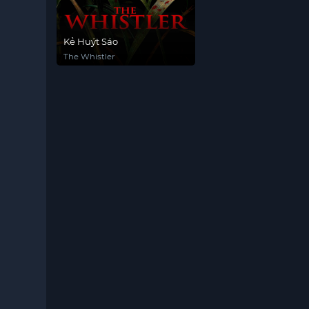
Kẻ Huýt Sáo
The Whistler