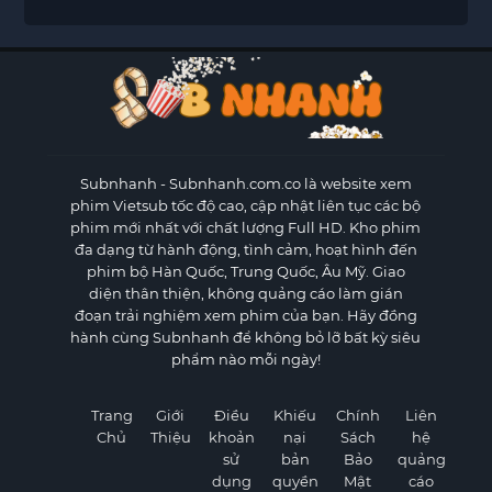
Subnhanh
- Subnhanh.com.co là website xem
phim Vietsub tốc độ cao, cập nhật liên tục các bộ
phim mới nhất với chất lượng Full HD. Kho phim
đa dạng từ hành động, tình cảm, hoạt hình đến
phim bộ Hàn Quốc, Trung Quốc, Âu Mỹ. Giao
diện thân thiện, không quảng cáo làm gián
đoạn trải nghiệm xem phim của bạn. Hãy đồng
hành cùng Subnhanh để không bỏ lỡ bất kỳ siêu
phẩm nào mỗi ngày!
Trang
Giới
Điều
Khiếu
Chính
Liên
Chủ
Thiệu
khoản
nại
Sách
hệ
sử
bản
Bảo
quảng
dụng
quyền
Mật
cáo