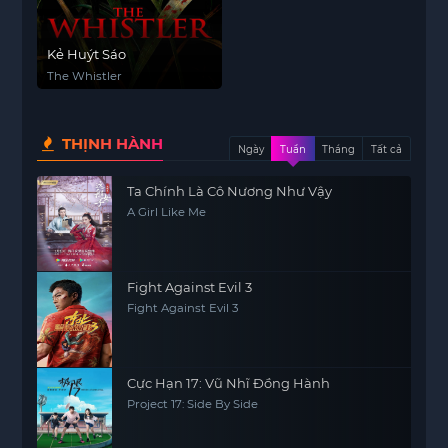
Kẻ Huýt Sáo
The Whistler
THỊNH HÀNH
Ngày
Tuần
Tháng
Tất cả
Ta Chính Là Cô Nương Như Vậy
A Girl Like Me
Fight Against Evil 3
Fight Against Evil 3
Cực Hạn 17: Vũ Nhĩ Đồng Hành
Project 17: Side By Side