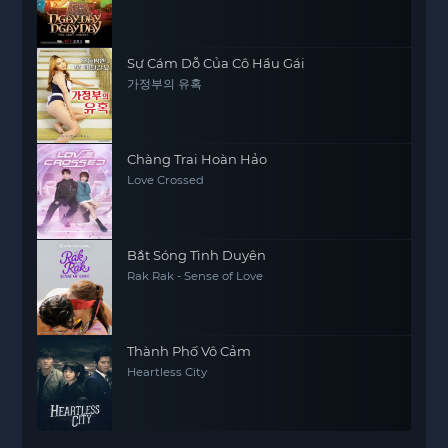
Sự Cám Dỗ Của Cô Hầu Gái
가정부의 유혹
Chàng Trai Hoàn Hảo
Love Crossed
Bắt Sóng Tình Duyên
Rak Rak - Sense of Love
Thành Phố Vô Cảm
Heartless City