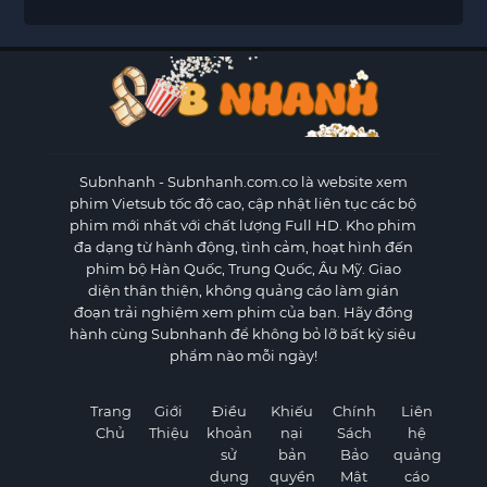
Subnhanh
- Subnhanh.com.co là website xem
phim Vietsub tốc độ cao, cập nhật liên tục các bộ
phim mới nhất với chất lượng Full HD. Kho phim
đa dạng từ hành động, tình cảm, hoạt hình đến
phim bộ Hàn Quốc, Trung Quốc, Âu Mỹ. Giao
diện thân thiện, không quảng cáo làm gián
đoạn trải nghiệm xem phim của bạn. Hãy đồng
hành cùng Subnhanh để không bỏ lỡ bất kỳ siêu
phẩm nào mỗi ngày!
Trang
Giới
Điều
Khiếu
Chính
Liên
Chủ
Thiệu
khoản
nại
Sách
hệ
sử
bản
Bảo
quảng
dụng
quyền
Mật
cáo