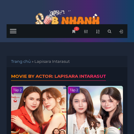
0
Menu
Trang chủ
»
Lapisara Intarasut
MOVIE BY ACTOR: LAPISARA INTARASUT
Tập 2
Tập 2