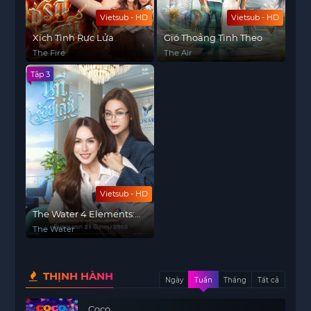
Vietsub - HD
Vietsub - HD
Xích Tình Rực Lửa
Gió Thoảng Tình Theo
The Fire
The Air
Tập 3
Vietsub - HD
The Water 4 Elements:
Dòng Sông Mưu Mẹo
The Water
THỊNH HÀNH
Ngày
Tuần
Tháng
Tất cả
Coco