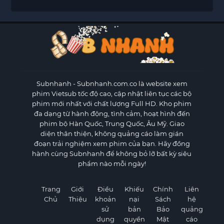
Subnhanh
- Subnhanh.com.co là website xem
phim Vietsub tốc độ cao, cập nhật liên tục các bộ
phim mới nhất với chất lượng Full HD. Kho phim
đa dạng từ hành động, tình cảm, hoạt hình đến
phim bộ Hàn Quốc, Trung Quốc, Âu Mỹ. Giao
diện thân thiện, không quảng cáo làm gián
đoạn trải nghiệm xem phim của bạn. Hãy đồng
hành cùng Subnhanh để không bỏ lỡ bất kỳ siêu
phẩm nào mỗi ngày!
Trang
Giới
Điều
Khiếu
Chính
Liên
Chủ
Thiệu
khoản
nại
Sách
hệ
sử
bản
Bảo
quảng
dụng
quyền
Mật
cáo