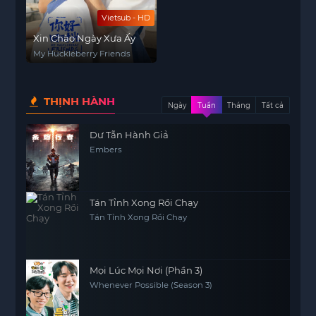
Vietsub - HD
Xin Chào Ngày Xưa Ấy
My Huckleberry Friends
THỊNH HÀNH
Ngày
Tuần
Tháng
Tất cả
Dư Tẫn Hành Giả
Embers
Tán Tỉnh Xong Rồi Chạy
Tán Tỉnh Xong Rồi Chạy
Mọi Lúc Mọi Nơi (Phần 3)
Whenever Possible (Season 3)