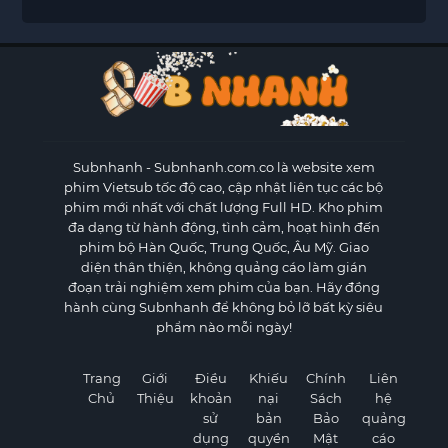
Subnhanh
- Subnhanh.com.co là website xem
phim Vietsub tốc độ cao, cập nhật liên tục các bộ
phim mới nhất với chất lượng Full HD. Kho phim
đa dạng từ hành động, tình cảm, hoạt hình đến
phim bộ Hàn Quốc, Trung Quốc, Âu Mỹ. Giao
diện thân thiện, không quảng cáo làm gián
đoạn trải nghiệm xem phim của bạn. Hãy đồng
hành cùng Subnhanh để không bỏ lỡ bất kỳ siêu
phẩm nào mỗi ngày!
Trang
Giới
Điều
Khiếu
Chính
Liên
Chủ
Thiệu
khoản
nại
Sách
hệ
sử
bản
Bảo
quảng
dụng
quyền
Mật
cáo