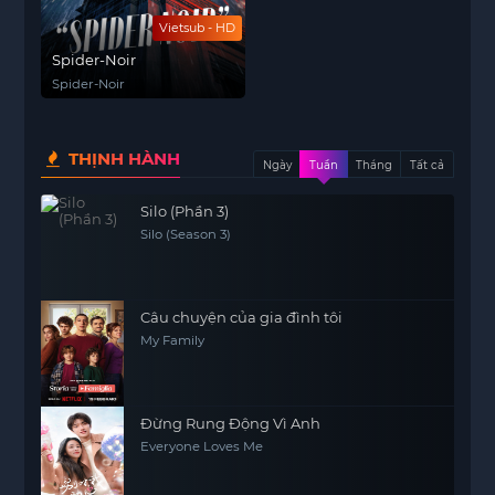
Vietsub - HD
Spider-Noir
Spider-Noir
THỊNH HÀNH
Ngày
Tuần
Tháng
Tất cả
Silo (Phần 3)
Silo (Season 3)
Câu chuyện của gia đình tôi
My Family
Đừng Rung Động Vì Anh
Everyone Loves Me