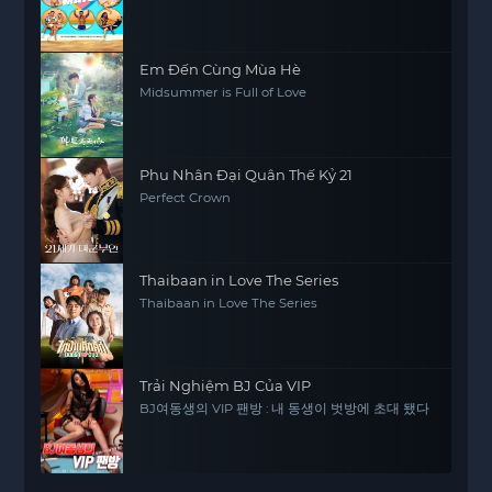
Em Đến Cùng Mùa Hè
Midsummer is Full of Love
Phu Nhân Đại Quân Thế Kỷ 21
Perfect Crown
Thaibaan in Love The Series
Thaibaan in Love The Series
Trải Nghiệm BJ Của VIP
BJ여동생의 VIP 팬방 : 내 동생이 벗방에 초대 됐다