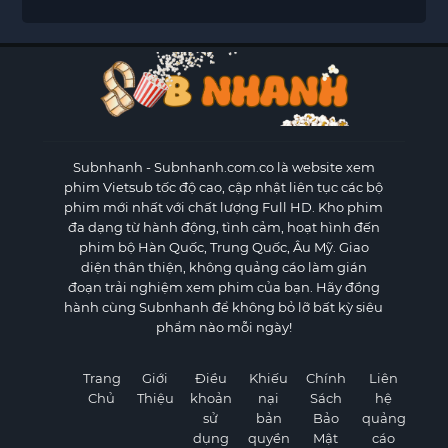
Subnhanh
- Subnhanh.com.co là website xem
phim Vietsub tốc độ cao, cập nhật liên tục các bộ
phim mới nhất với chất lượng Full HD. Kho phim
đa dạng từ hành động, tình cảm, hoạt hình đến
phim bộ Hàn Quốc, Trung Quốc, Âu Mỹ. Giao
diện thân thiện, không quảng cáo làm gián
đoạn trải nghiệm xem phim của bạn. Hãy đồng
hành cùng Subnhanh để không bỏ lỡ bất kỳ siêu
phẩm nào mỗi ngày!
Trang
Giới
Điều
Khiếu
Chính
Liên
Chủ
Thiệu
khoản
nại
Sách
hệ
sử
bản
Bảo
quảng
dụng
quyền
Mật
cáo