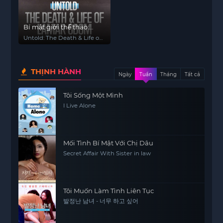
Bí mật giới thể thao:
Cuộc đời và cái chết của
Untold: The Death & Life of
Lamar Odom
Lamar Odom
THỊNH HÀNH
Ngày
Tuần
Tháng
Tất cả
Tôi Sống Một Mình
I Live Alone
Mối Tình Bí Mật Với Chị Dâu
Secret Affair With Sister in law
Tôi Muốn Làm Tình Liên Tục
발정난 남녀 - 너무 하고 싶어