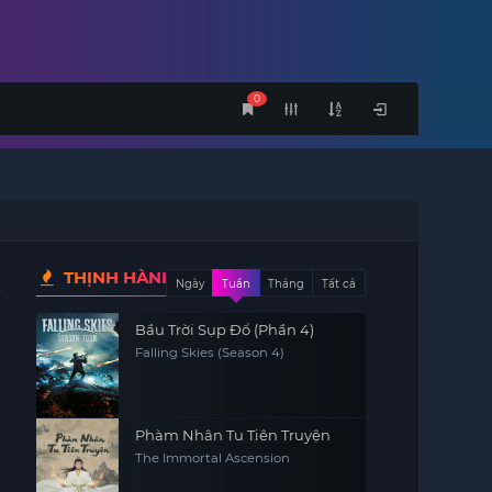
0
THỊNH HÀNH
Ngày
Tuần
Tháng
Tất cả
Bầu Trời Sụp Đổ (Phần 4)
Falling Skies (Season 4)
Phàm Nhân Tu Tiên Truyện
The Immortal Ascension