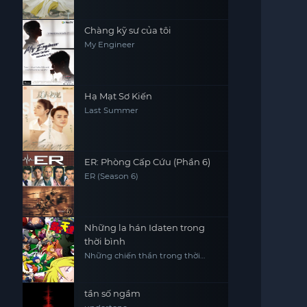
Chàng kỹ sư của tôi
My Engineer
Hạ Mạt Sơ Kiến
Last Summer
ER: Phòng Cấp Cứu (Phần 6)
ER (Season 6)
Những la hán Idaten trong
thời bình
Những chiến thần trong thời
bình Heion Sedai no Idaten-tachi
tần số ngầm