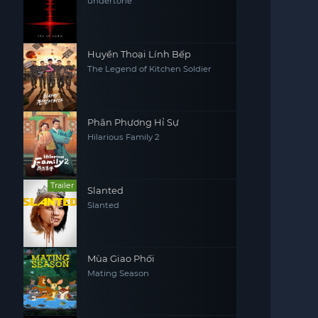
undertone
Huyền Thoại Lính Bếp
The Legend of Kitchen Soldier
Phân Phương Hỉ Sự
Hilarious Family 2
Trailer
Slanted
Slanted
Mùa Giao Phối
Mating Season