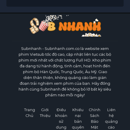
Subnhanh
- Subnhanh.com.co là website xem
phim Vietsub tốc độ cao, cập nhật liên tục các bộ
phim mới nhất với chất lượng Full HD. Kho phim
đa dạng từ hành động, tình cảm, hoạt hình đến
phim bộ Hàn Quốc, Trung Quốc, Âu Mỹ. Giao
diện thân thiện, không quảng cáo làm gián
đoạn trải nghiệm xem phim của bạn. Hãy đồng
hành cùng Subnhanh để không bỏ lỡ bất kỳ siêu
phẩm nào mỗi ngày!
Trang
Giới
Điều
Khiếu
Chính
Liên
Chủ
Thiệu
khoản
nại
Sách
hệ
sử
bản
Bảo
quảng
dụng
quyền
Mật
cáo