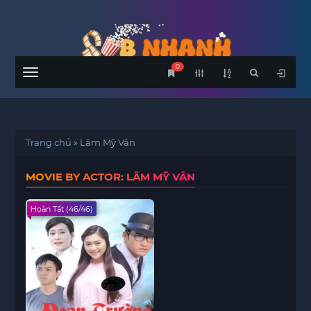
0
Menu
Trang chủ
»
Lâm Mỹ Vân
MOVIE BY ACTOR: LÂM MỸ VÂN
Hoàn Tất (46/46)