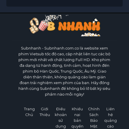
Subnhanh
- Subnhanh.com.co là website xem
phim Vietsub tốc độ cao, cập nhật liên tục các bộ
phim mới nhất với chất lượng Full HD. Kho phim
đa dạng từ hành động, tình cảm, hoạt hình đến
phim bộ Hàn Quốc, Trung Quốc, Âu Mỹ. Giao
diện thân thiện, không quảng cáo làm gián
đoạn trải nghiệm xem phim của bạn. Hãy đồng
hành cùng Subnhanh để không bỏ lỡ bất kỳ siêu
phẩm nào mỗi ngày!
Trang
Giới
Điều
Khiếu
Chính
Liên
Chủ
Thiệu
khoản
nại
Sách
hệ
sử
bản
Bảo
quảng
dụng
quyền
Mật
cáo