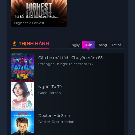
Từ Đỉnh Cao Đến Vực
Sâu
Highest 2 Lowest
THỊNH HÀNH
Ngày
Tuần
Tháng
Tất cả
Cậu bé mất tích: Chuyện năm 85
Stranger Things: Tales from '85
Người Tử Tế
Good Person
Dexter: Hồi Sinh
Dexter: Resurrection