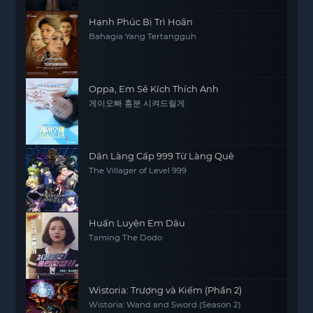
Hạnh Phúc Bị Trì Hoãn
Bahagia Yang Tertangguh
Oppa, Em Sẽ Kích Thích Anh
게이오빠 흥분 시켜드릴게
Dân Làng Cấp 999 Từ Làng Quê
The Villager of Level 999
Huấn Luyện Em Dâu
Taming The Dodo
Wistoria: Trượng và Kiếm (Phần 2)
Wistoria: Wand and Sword (Season 2)