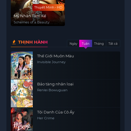
Thuyết Minh - HD
Mỹ Nhân Tâm Kế
Schemes of a Beauty
THỊNH HÀNH
Ngày
Tuần
Tháng
Tất cả
Thế Giới Muôn Màu
Invisible Journey
Bảo tàng nhân loại
Renlei Bowuguan
Tội Danh Của Cô Ấy
Her Crime