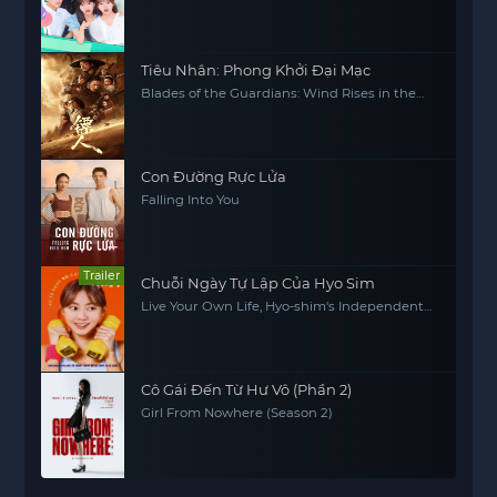
Tiêu Nhân: Phong Khởi Đại Mạc
Blades of the Guardians: Wind Rises in the
Desert
Con Đường Rực Lửa
Falling Into You
Trailer
Chuỗi Ngày Tự Lập Của Hyo Sim
Live Your Own Life, Hyo-shim's Independent
Life
Cô Gái Đến Từ Hư Vô (Phần 2)
Girl From Nowhere (Season 2)