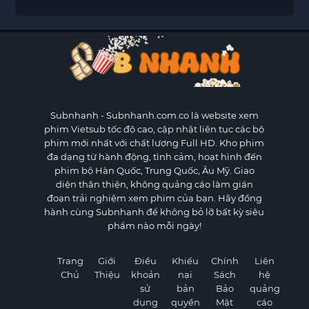
Subnhanh
- Subnhanh.com.co là website xem
phim Vietsub tốc độ cao, cập nhật liên tục các bộ
phim mới nhất với chất lượng Full HD. Kho phim
đa dạng từ hành động, tình cảm, hoạt hình đến
phim bộ Hàn Quốc, Trung Quốc, Âu Mỹ. Giao
diện thân thiện, không quảng cáo làm gián
đoạn trải nghiệm xem phim của bạn. Hãy đồng
hành cùng Subnhanh để không bỏ lỡ bất kỳ siêu
phẩm nào mỗi ngày!
Trang
Giới
Điều
Khiếu
Chính
Liên
Chủ
Thiệu
khoản
nại
Sách
hệ
sử
bản
Bảo
quảng
dụng
quyền
Mật
cáo