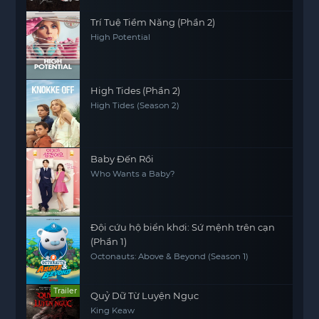
Trí Tuệ Tiềm Năng (Phần 2)
High Potential
High Tides (Phần 2)
High Tides (Season 2)
Baby Đến Rồi
Who Wants a Baby?
Đội cứu hộ biển khơi: Sứ mệnh trên cạn
(Phần 1)
Octonauts: Above & Beyond (Season 1)
Trailer
Quỷ Dữ Từ Luyện Ngục
King Keaw