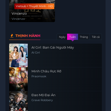
Vietsub + Thuyết Minh - HD
Vincenzo
Vincenzo
THỊNH HÀNH
Ngày
Tuần
Tháng
Tất cả
AI Girl: Bạn Gái Người Máy
AI Girl
Minh Châu Rực Rỡ
Praomook
Đạo Mộ Đại Án
Grave Robbery