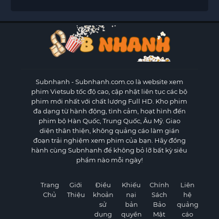
Subnhanh
- Subnhanh.com.co là website xem
phim Vietsub tốc độ cao, cập nhật liên tục các bộ
phim mới nhất với chất lượng Full HD. Kho phim
đa dạng từ hành động, tình cảm, hoạt hình đến
phim bộ Hàn Quốc, Trung Quốc, Âu Mỹ. Giao
diện thân thiện, không quảng cáo làm gián
đoạn trải nghiệm xem phim của bạn. Hãy đồng
hành cùng Subnhanh để không bỏ lỡ bất kỳ siêu
phẩm nào mỗi ngày!
Trang
Giới
Điều
Khiếu
Chính
Liên
Chủ
Thiệu
khoản
nại
Sách
hệ
sử
bản
Bảo
quảng
dụng
quyền
Mật
cáo