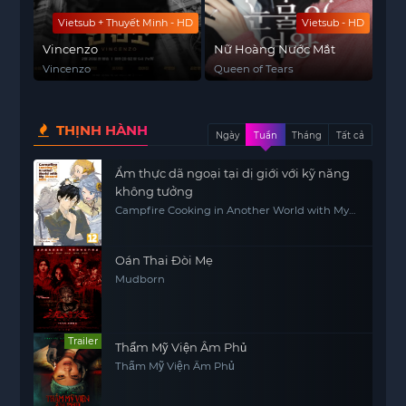
Vietsub + Thuyết Minh - HD
Vietsub - HD
Vincenzo
Nữ Hoàng Nước Mắt
Vincenzo
Queen of Tears
THỊNH HÀNH
Ngày
Tuần
Tháng
Tất cả
Ẩm thực dã ngoại tại dị giới với kỹ năng
không tưởng
Campfire Cooking in Another World with My
Absurd Skill
Oán Thai Đòi Mẹ
Mudborn
Trailer
Thẩm Mỹ Viện Âm Phủ
Thẩm Mỹ Viện Âm Phủ