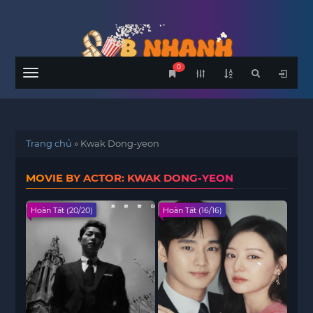
0
Menu
Trang chủ
»
Kwak Dong-yeon
MOVIE BY ACTOR: KWAK DONG-YEON
Hoàn Tất (20/20)
Hoàn Tất (16/16)