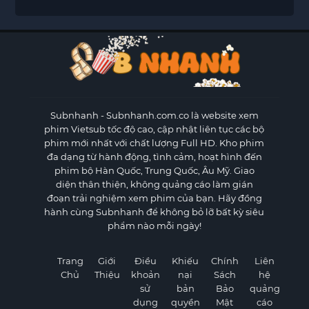
Subnhanh
- Subnhanh.com.co là website xem
phim Vietsub tốc độ cao, cập nhật liên tục các bộ
phim mới nhất với chất lượng Full HD. Kho phim
đa dạng từ hành động, tình cảm, hoạt hình đến
phim bộ Hàn Quốc, Trung Quốc, Âu Mỹ. Giao
diện thân thiện, không quảng cáo làm gián
đoạn trải nghiệm xem phim của bạn. Hãy đồng
hành cùng Subnhanh để không bỏ lỡ bất kỳ siêu
phẩm nào mỗi ngày!
Trang
Giới
Điều
Khiếu
Chính
Liên
Chủ
Thiệu
khoản
nại
Sách
hệ
sử
bản
Bảo
quảng
dụng
quyền
Mật
cáo