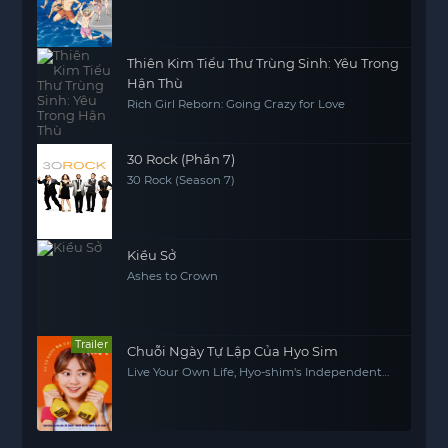
Thiên Kim Tiểu Thư Trùng Sinh: Yêu Trong
Hận Thù
Rich Girl Reborn: Going Crazy for Love
30 Rock (Phần 7)
30 Rock (Season 7)
Kiều Sở
Ashes to Crown
Trailer
Chuỗi Ngày Tự Lập Của Hyo Sim
Live Your Own Life, Hyo-shim's Independent
Life