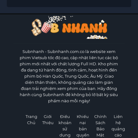
Subnhanh
- Subnhanh.com.co là website xem
phim Vietsub tốc độ cao, cập nhật liên tục các bộ
phim mới nhất với chất lượng Full HD. Kho phim
đa dạng từ hành động, tình cảm, hoạt hình đến
phim bộ Hàn Quốc, Trung Quốc, Âu Mỹ. Giao
diện thân thiện, không quảng cáo làm gián
đoạn trải nghiệm xem phim của bạn. Hãy đồng
hành cùng Subnhanh để không bỏ lỡ bất kỳ siêu
phẩm nào mỗi ngày!
Trang
Giới
Điều
Khiếu
Chính
Liên
Chủ
Thiệu
khoản
nại
Sách
hệ
sử
bản
Bảo
quảng
dụng
quyền
Mật
cáo