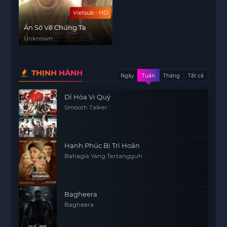
Vietsub - HD
Ẩn Số Về Chúng Ta
Unknown
THỊNH HÀNH
Ngày
Tuần
Tháng
Tất cả
Dĩ Hòa Vi Quý
Smooth Talker
Hạnh Phúc Bị Trì Hoãn
Bahagia Yang Tertangguh
Bagheera
Bagheera