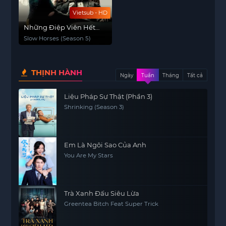
Vietsub - HD
Những Điệp Viên Hết
Thời (Phần 5)
Slow Horses (Season 5)
THỊNH HÀNH
Ngày
Tuần
Tháng
Tất cả
Liệu Pháp Sự Thật (Phần 3)
Shrinking (Season 3)
Em Là Ngôi Sao Của Anh
You Are My Stars
Trà Xanh Đấu Siêu Lừa
Greentea Bitch Feat Super Trick