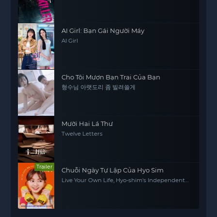
AI Girl: Bạn Gái Người Máy
AI Girl
Cho Tôi Mượn Bạn Trai Của Bạn
형수님 아랫도리 좀 빌려쓸게
Mười Hai Lá Thư
Twelve Letters
Trailer
Chuỗi Ngày Tự Lập Của Hyo Sim
Live Your Own Life, Hyo-shim's Independent
Life