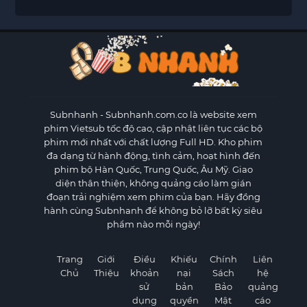
Subnhanh
- Subnhanh.com.co là website xem
phim Vietsub tốc độ cao, cập nhật liên tục các bộ
phim mới nhất với chất lượng Full HD. Kho phim
đa dạng từ hành động, tình cảm, hoạt hình đến
phim bộ Hàn Quốc, Trung Quốc, Âu Mỹ. Giao
diện thân thiện, không quảng cáo làm gián
đoạn trải nghiệm xem phim của bạn. Hãy đồng
hành cùng Subnhanh để không bỏ lỡ bất kỳ siêu
phẩm nào mỗi ngày!
Trang
Giới
Điều
Khiếu
Chính
Liên
Chủ
Thiệu
khoản
nại
Sách
hệ
sử
bản
Bảo
quảng
dụng
quyền
Mật
cáo