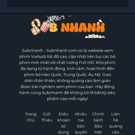
Subnhanh
- Subnhanh.com.co là website xem
phim Vietsub tốc độ cao, cập nhật liên tục các bộ
phim mới nhất với chất lượng Full HD. Kho phim
đa dạng từ hành động, tình cảm, hoạt hình đến
phim bộ Hàn Quốc, Trung Quốc, Âu Mỹ. Giao
diện thân thiện, không quảng cáo làm gián
đoạn trải nghiệm xem phim của bạn. Hãy đồng
hành cùng Subnhanh để không bỏ lỡ bất kỳ siêu
phẩm nào mỗi ngày!
Trang
Giới
Điều
Khiếu
Chính
Liên
Chủ
Thiệu
khoản
nại
Sách
hệ
sử
bản
Bảo
quảng
dụng
quyền
Mật
cáo