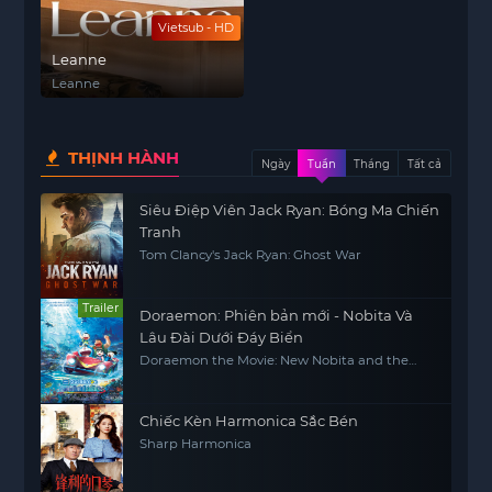
Vietsub - HD
Leanne
Leanne
THỊNH HÀNH
Ngày
Tuần
Tháng
Tất cả
Siêu Điệp Viên Jack Ryan: Bóng Ma Chiến
Tranh
Tom Clancy's Jack Ryan: Ghost War
Trailer
Doraemon: Phiên bản mới - Nobita Và
Lâu Đài Dưới Đáy Biển
Doraemon the Movie: New Nobita and the
Castle of the Undersea Devil
Chiếc Kèn Harmonica Sắc Bén
Sharp Harmonica