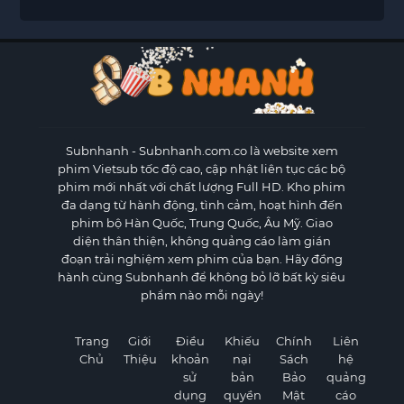
Subnhanh
- Subnhanh.com.co là website xem
phim Vietsub tốc độ cao, cập nhật liên tục các bộ
phim mới nhất với chất lượng Full HD. Kho phim
đa dạng từ hành động, tình cảm, hoạt hình đến
phim bộ Hàn Quốc, Trung Quốc, Âu Mỹ. Giao
diện thân thiện, không quảng cáo làm gián
đoạn trải nghiệm xem phim của bạn. Hãy đồng
hành cùng Subnhanh để không bỏ lỡ bất kỳ siêu
phẩm nào mỗi ngày!
Trang
Giới
Điều
Khiếu
Chính
Liên
Chủ
Thiệu
khoản
nại
Sách
hệ
sử
bản
Bảo
quảng
dụng
quyền
Mật
cáo