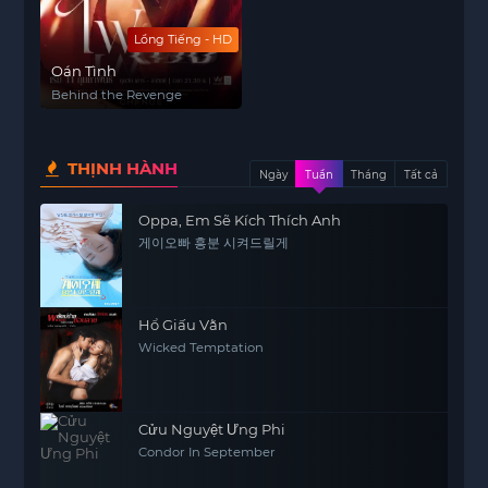
Lồng Tiếng - HD
Oán Tình
Behind the Revenge
THỊNH HÀNH
Ngày
Tuần
Tháng
Tất cả
Oppa, Em Sẽ Kích Thích Anh
게이오빠 흥분 시켜드릴게
Hổ Giấu Vằn
Wicked Temptation
Cửu Nguyệt Ưng Phi
Condor In September