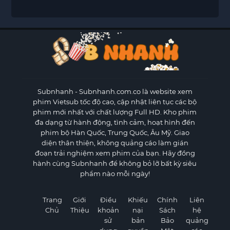
Subnhanh
- Subnhanh.com.co là website xem
phim Vietsub tốc độ cao, cập nhật liên tục các bộ
phim mới nhất với chất lượng Full HD. Kho phim
đa dạng từ hành động, tình cảm, hoạt hình đến
phim bộ Hàn Quốc, Trung Quốc, Âu Mỹ. Giao
diện thân thiện, không quảng cáo làm gián
đoạn trải nghiệm xem phim của bạn. Hãy đồng
hành cùng Subnhanh để không bỏ lỡ bất kỳ siêu
phẩm nào mỗi ngày!
Trang
Giới
Điều
Khiếu
Chính
Liên
Chủ
Thiệu
khoản
nại
Sách
hệ
sử
bản
Bảo
quảng