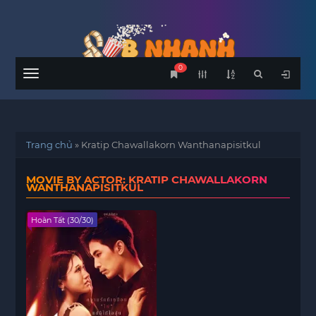
0
Menu
Trang chủ
»
Kratip Chawallakorn Wanthanapisitkul
MOVIE BY ACTOR: KRATIP CHAWALLAKORN
WANTHANAPISITKUL
Hoàn Tất (30/30)