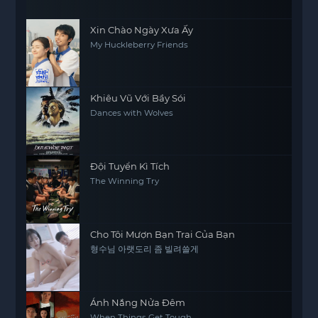
Xin Chào Ngày Xưa Ấy
My Huckleberry Friends
Khiêu Vũ Với Bầy Sói
Dances with Wolves
Đội Tuyển Kì Tích
The Winning Try
Cho Tôi Mượn Bạn Trai Của Bạn
형수님 아랫도리 좀 빌려쓸게
Ánh Nắng Nửa Đêm
When Things Get Tough