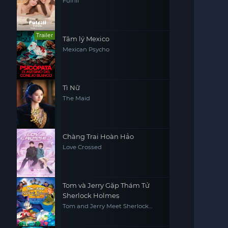
Fulfill
Trailer
Tâm lý Mexico
Mexican Psycho
Tì Nữ
The Maid
Chàng Trai Hoàn Hảo
Love Crossed
Tom và Jerry Gặp Thám Tử
Sherlock Holmes
Tom and Jerry Meet Sherlock
Holmes