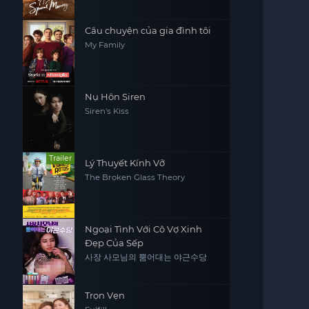
Câu chuyện của gia đình tôi
My Family
Nụ Hôn Siren
Siren's Kiss
Trailer
Lý Thuyết Kính Vỡ
The Broken Glass Theory
Ngoại Tình Với Cô Vợ Xinh
Đẹp Của Sếp
사장 사모님의 뿜어대는 야근수당
Trọn Vẹn