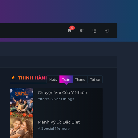
0
THỊNH HÀNH
Ngày
Tuần
Tháng
Tất cả
Chuyện Vui Của Y Nhiên
Yiran's Silver Linings
Mảnh Ký Ức Đặc Biệt
A Special Memory