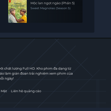
Mộc lan ngọt ngào (Phần 5)
Sweet Magnolias (Season 5)
với chất lượng Full HD. Kho phim đa dạng từ
cáo làm gián đoạn trải nghiệm xem phim của
ỗi ngày!
 Mật
Liên hệ quảng cáo