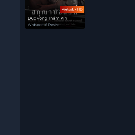
Vietsub - HD
Dục Vọng Thầm Kín
Whisper of Desire