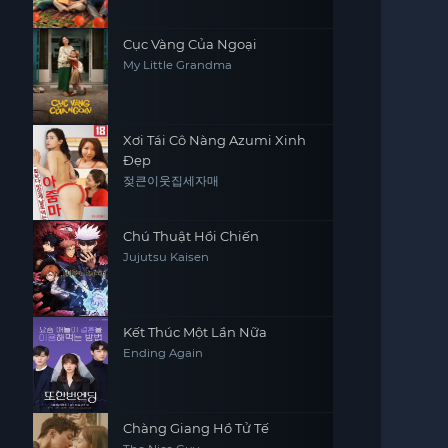
Cục Vàng Của Ngoại
My Little Grandma
Xơi Tái Cô Nàng Azumi Xinh
Đẹp
젖큰이웃집세자매
Chú Thuật Hồi Chiến
Jujutsu Kaisen
Kết Thúc Một Lần Nữa
Ending Again
Chàng Giang Hồ Tử Tế