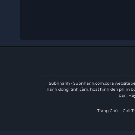
Subnhanh
- Subnhanh.com.co là website xe
hành động, tình cảm, hoạt hình đến phim b
bạn. Hã
Trang Chủ
Giới T