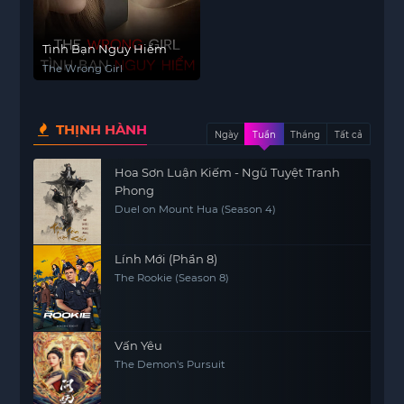
Tình Bạn Nguy Hiểm
The Wrong Girl
THỊNH HÀNH
Ngày
Tuần
Tháng
Tất cả
Hoa Sơn Luận Kiếm - Ngũ Tuyệt Tranh
Phong
Duel on Mount Hua (Season 4)
Lính Mới (Phần 8)
The Rookie (Season 8)
Vấn Yêu
The Demon's Pursuit