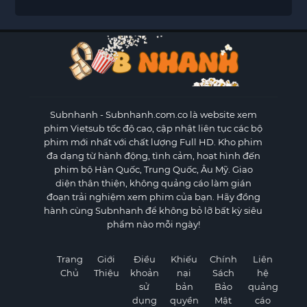
Subnhanh
- Subnhanh.com.co là website xem
phim Vietsub tốc độ cao, cập nhật liên tục các bộ
phim mới nhất với chất lượng Full HD. Kho phim
đa dạng từ hành động, tình cảm, hoạt hình đến
phim bộ Hàn Quốc, Trung Quốc, Âu Mỹ. Giao
diện thân thiện, không quảng cáo làm gián
đoạn trải nghiệm xem phim của bạn. Hãy đồng
hành cùng Subnhanh để không bỏ lỡ bất kỳ siêu
phẩm nào mỗi ngày!
Trang
Giới
Điều
Khiếu
Chính
Liên
Chủ
Thiệu
khoản
nại
Sách
hệ
sử
bản
Bảo
quảng
dụng
quyền
Mật
cáo