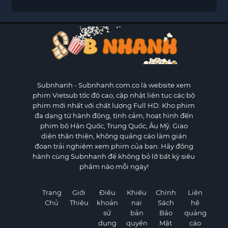
Subnhanh
- Subnhanh.com.co là website xem
phim Vietsub tốc độ cao, cập nhật liên tục các bộ
phim mới nhất với chất lượng Full HD. Kho phim
đa dạng từ hành động, tình cảm, hoạt hình đến
phim bộ Hàn Quốc, Trung Quốc, Âu Mỹ. Giao
diện thân thiện, không quảng cáo làm gián
đoạn trải nghiệm xem phim của bạn. Hãy đồng
hành cùng Subnhanh để không bỏ lỡ bất kỳ siêu
phẩm nào mỗi ngày!
Trang
Giới
Điều
Khiếu
Chính
Liên
Chủ
Thiệu
khoản
nại
Sách
hệ
sử
bản
Bảo
quảng
dụng
quyền
Mật
cáo