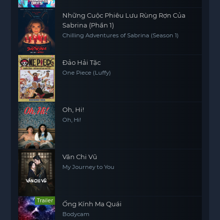
Những Cuộc Phiêu Lưu Rùng Rợn Của
Sabrina (Phần 1)
Chilling Adventures of Sabrina (Season 1)
Đảo Hải Tặc
One Piece (Luffy)
Oh, Hi!
Oh, Hi!
Vân Chi Vũ
My Journey to You
Trailer
Ống Kính Ma Quái
Bodycam