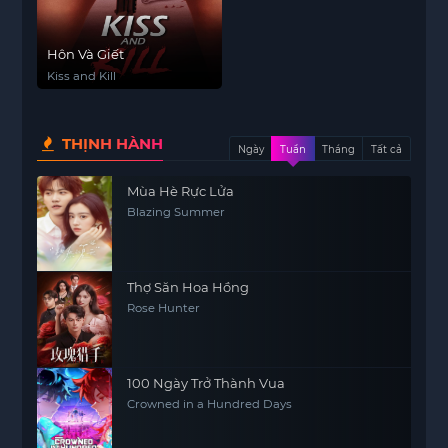
Hôn Và Giết
Kiss and Kill
THỊNH HÀNH
Ngày
Tuần
Tháng
Tất cả
Mùa Hè Rực Lửa
Blazing Summer
Thợ Săn Hoa Hồng
Rose Hunter
100 Ngày Trở Thành Vua
Crowned in a Hundred Days