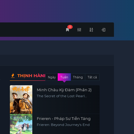
0
THỊNH HÀNH
Ngày
Tuần
Tháng
Tất cả
Minh Châu Kỳ Đàm (Phần 2)
The Secret of the Lost Pearl
(Season 2)
Frieren - Pháp Sư Tiễn Táng
Frieren: Beyond Journey's End