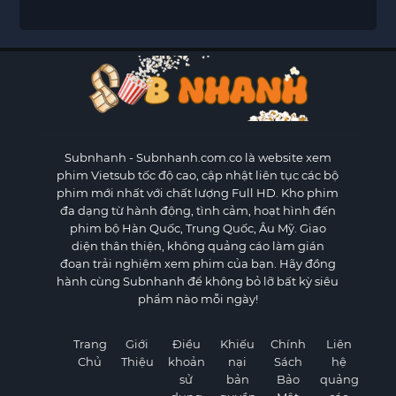
Subnhanh
- Subnhanh.com.co là website xem
phim Vietsub tốc độ cao, cập nhật liên tục các bộ
phim mới nhất với chất lượng Full HD. Kho phim
đa dạng từ hành động, tình cảm, hoạt hình đến
phim bộ Hàn Quốc, Trung Quốc, Âu Mỹ. Giao
diện thân thiện, không quảng cáo làm gián
đoạn trải nghiệm xem phim của bạn. Hãy đồng
hành cùng Subnhanh để không bỏ lỡ bất kỳ siêu
phẩm nào mỗi ngày!
Trang
Giới
Điều
Khiếu
Chính
Liên
Chủ
Thiệu
khoản
nại
Sách
hệ
sử
bản
Bảo
quảng