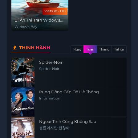
Vietsub - HD
Bí Ẩn Thị Trấn Widow's
Bay
Widow's Bay
THỊNH HÀNH
Ngày
Tuần
Tháng
Tất cả
Spider-Noir
Spider-Noir
Rung Động Cấp Độ Hệ Thống
Information
Ngoại Tình Cũng Không Sao
불륜이지만 괜찮아