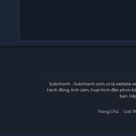
Subnhanh
- Subnhanh.com.co là website xe
hành động, tình cảm, hoạt hình đến phim b
bạn. Hã
Trang Chủ
Giới T