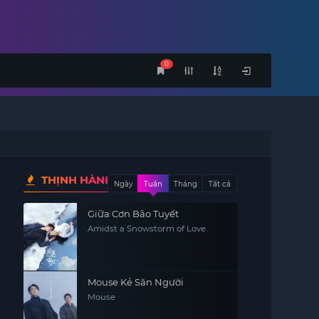
0
THỊNH HÀNH
Ngày
Tuần
Tháng
Tất cả
Giữa Cơn Bão Tuyết
Amidst a Snowstorm of Love
Mouse Kẻ Săn Người
Mouse