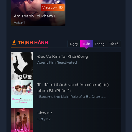
Vietsub - HD
Âm Thanh Tội Phạm 1
Voice 1
THỊNH HÀNH
Ngày
Tuần
Tháng
Tất cả
Đặc Vụ Kim Tái Khởi Động
Agent Kim Reactivated
Tôi đã trở thành vai chính của một bộ
phim BL (Phần 2)
I Became the Main Role of a BL Drama
(Season 2)
Kitty K7
Kitty K7