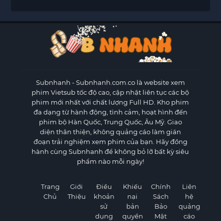
Subnhanh
- Subnhanh.com.co là website xem
phim Vietsub tốc độ cao, cập nhật liên tục các bộ
phim mới nhất với chất lượng Full HD. Kho phim
đa dạng từ hành động, tình cảm, hoạt hình đến
phim bộ Hàn Quốc, Trung Quốc, Âu Mỹ. Giao
diện thân thiện, không quảng cáo làm gián
đoạn trải nghiệm xem phim của bạn. Hãy đồng
hành cùng Subnhanh để không bỏ lỡ bất kỳ siêu
phẩm nào mỗi ngày!
Trang
Giới
Điều
Khiếu
Chính
Liên
Chủ
Thiệu
khoản
nại
Sách
hệ
sử
bản
Bảo
quảng
dụng
quyền
Mật
cáo