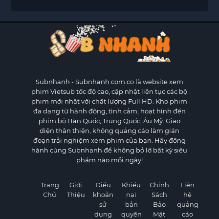
Subnhanh
- Subnhanh.com.co là website xem
phim Vietsub tốc độ cao, cập nhật liên tục các bộ
phim mới nhất với chất lượng Full HD. Kho phim
đa dạng từ hành động, tình cảm, hoạt hình đến
phim bộ Hàn Quốc, Trung Quốc, Âu Mỹ. Giao
diện thân thiện, không quảng cáo làm gián
đoạn trải nghiệm xem phim của bạn. Hãy đồng
hành cùng Subnhanh để không bỏ lỡ bất kỳ siêu
phẩm nào mỗi ngày!
Trang
Giới
Điều
Khiếu
Chính
Liên
Chủ
Thiệu
khoản
nại
Sách
hệ
sử
bản
Bảo
quảng
dụng
quyền
Mật
cáo