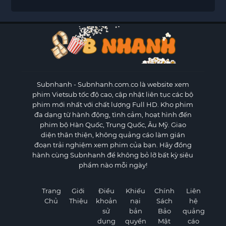
Subnhanh
- Subnhanh.com.co là website xem
phim Vietsub tốc độ cao, cập nhật liên tục các bộ
phim mới nhất với chất lượng Full HD. Kho phim
đa dạng từ hành động, tình cảm, hoạt hình đến
phim bộ Hàn Quốc, Trung Quốc, Âu Mỹ. Giao
diện thân thiện, không quảng cáo làm gián
đoạn trải nghiệm xem phim của bạn. Hãy đồng
hành cùng Subnhanh để không bỏ lỡ bất kỳ siêu
phẩm nào mỗi ngày!
Trang
Giới
Điều
Khiếu
Chính
Liên
Chủ
Thiệu
khoản
nại
Sách
hệ
sử
bản
Bảo
quảng
dụng
quyền
Mật
cáo