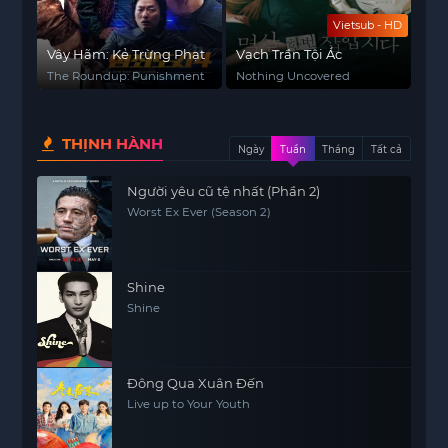
Vietsub - HD
Vây Hãm: Kẻ Trừng Phạt
Vạch Trần Tội Ác
The Roundup: Punishment
Nothing Uncovered
THỊNH HÀNH
Ngày
Tuần
Tháng
Tất cả
Người yêu cũ tệ nhất (Phần 2)
Worst Ex Ever (Season 2)
Shine
Shine
Đông Qua Xuân Đến
Live up to Your Youth