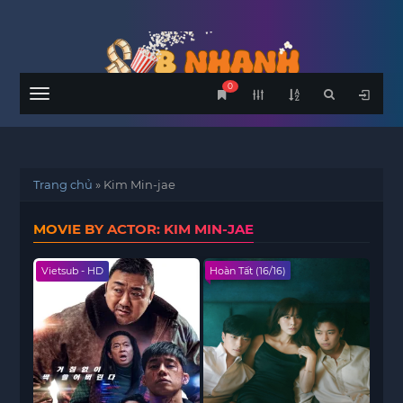
0
Menu
Trang chủ
»
Kim Min-jae
MOVIE BY ACTOR: KIM MIN-JAE
Vietsub - HD
Hoàn Tất (16/16)