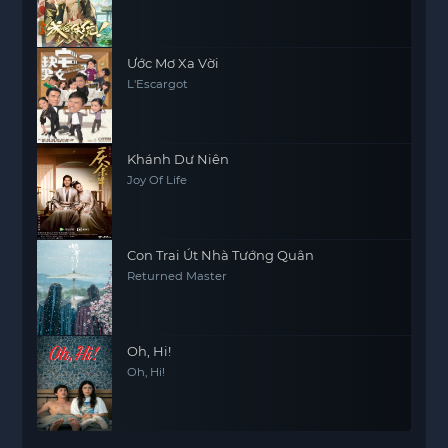
Ước Mơ Xa Vời
L'Escargot
Khánh Dư Niên
Joy Of Life
Con Trai Út Nhà Tướng Quân
Returned Master
Oh, Hi!
Oh, Hi!