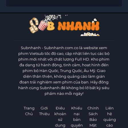
Subnhanh
- Subnhanh.com.co là website xem
phim Vietsub tốc độ cao, cập nhật liên tục các bộ
phim mới nhất với chất lượng Full HD. Kho phim
đa dạng từ hành động, tình cảm, hoạt hình đến
phim bộ Hàn Quốc, Trung Quốc, Âu Mỹ. Giao
diện thân thiện, không quảng cáo làm gián
đoạn trải nghiệm xem phim của bạn. Hãy đồng
hành cùng Subnhanh để không bỏ lỡ bất kỳ siêu
phẩm nào mỗi ngày!
Trang
Giới
Điều
Khiếu
Chính
Liên
Chủ
Thiệu
khoản
nại
Sách
hệ
sử
bản
Bảo
quảng
dụng
quyền
Mật
cáo