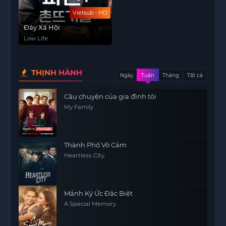
Vietsub - HD
Đáy Xã Hội
Low Life
THỊNH HÀNH
Ngày
Tuần
Tháng
Tất cả
Câu chuyện của gia đình tôi
My Family
Thành Phố Vô Cảm
Heartless City
Mảnh Ký Ức Đặc Biệt
A Special Memory