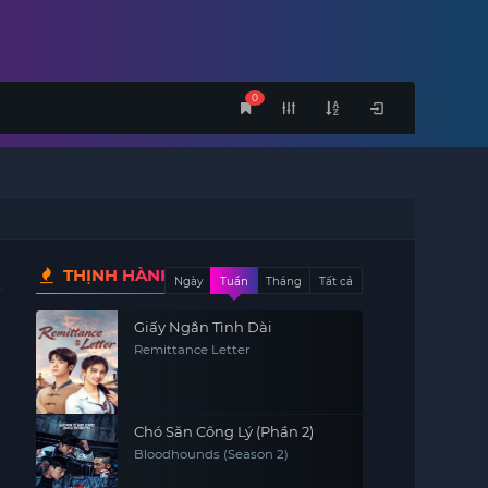
0
THỊNH HÀNH
Ngày
Tuần
Tháng
Tất cả
Giấy Ngắn Tình Dài
Remittance Letter
Chó Săn Công Lý (Phần 2)
Bloodhounds (Season 2)