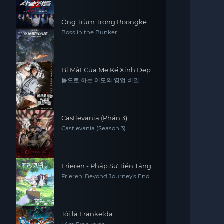
Ông Trùm Trong Boongke
Boss in the Bunker
Bí Mật Của Mẹ Kế Xinh Đẹp
몸으로 하는 이모의 영업 비밀
Castlevania (Phần 3)
Castlevania (Season 3)
Frieren - Pháp Sư Tiễn Táng
Frieren: Beyond Journey's End
Tôi là Frankelda