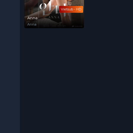
Vietsub - HD
Anna
Anna