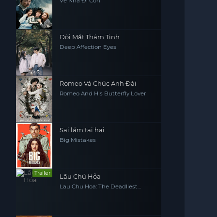
Về Nhà Đi Con
Đôi Mắt Thâm Tình
Deep Affection Eyes
Romeo Và Chúc Anh Đài
Romeo And His Butterfly Lover
Sai lầm tai hại
Big Mistakes
Trailer
Lầu Chú Hỏa
Lau Chu Hoa: The Deadliest
Mansion