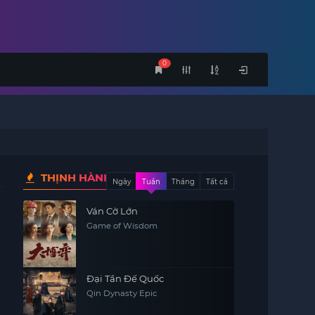
0
THỊNH HÀNH
Ngày
Tuần
Tháng
Tất cả
Ván Cờ Lớn
Game of Wisdom
Đại Tần Đế Quốc
Qin Dynasty Epic