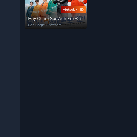
Vietsub - HD
Hãy Chăm Sóc Anh Em Đại
Bàng
For Eagle Brothers