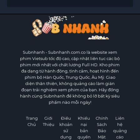
Subnhanh
- Subnhanh.com.co là website xem
phim Vietsub tốc độ cao, cập nhật liên tục các bộ
phim mới nhất với chất lượng Full HD. Kho phim
đa dạng từ hành động, tình cảm, hoạt hình đến
phim bộ Hàn Quốc, Trung Quốc, Âu Mỹ. Giao
diện thân thiện, không quảng cáo làm gián
đoạn trải nghiệm xem phim của bạn. Hãy đồng
hành cùng Subnhanh để không bỏ lỡ bất kỳ siêu
phẩm nào mỗi ngày!
Trang
Giới
Điều
Khiếu
Chính
Liên
Chủ
Thiệu
khoản
nại
Sách
hệ
sử
bản
Bảo
quảng
dụng
quyền
Mật
cáo