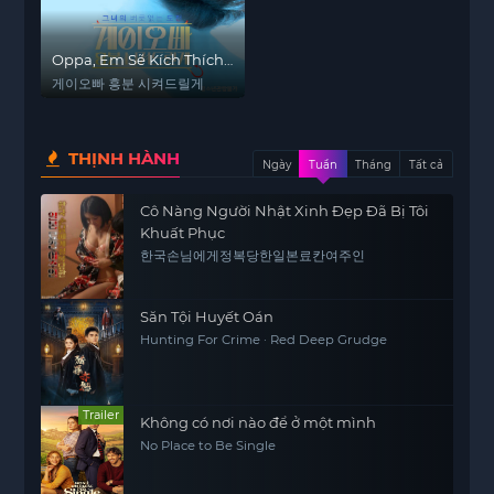
Oppa, Em Sẽ Kích Thích
Anh
게이오빠 흥분 시켜드릴게
THỊNH HÀNH
Ngày
Tuần
Tháng
Tất cả
Cô Nàng Người Nhật Xinh Đẹp Đã Bị Tôi
Khuất Phục
한국손님에게정복당한일본료칸여주인
Săn Tội Huyết Oán
Hunting For Crime · Red Deep Grudge
Trailer
Không có nơi nào để ở một mình
No Place to Be Single