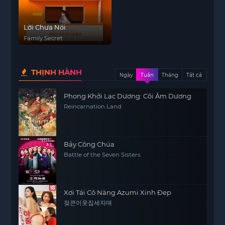
Lời Chưa Nói
Family Secret
THỊNH HÀNH
Ngày
Tuần
Tháng
Tất cả
Phong Khởi Lạc Dương: Cõi Âm Dương
Reincarnation Land
Bảy Công Chúa
Battle of the Seven Sisters
Xơi Tái Cô Nàng Azumi Xinh Đẹp
젖큰이웃집세자매