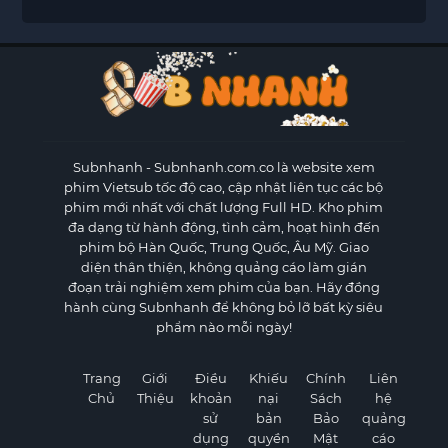
Subnhanh
- Subnhanh.com.co là website xem
phim Vietsub tốc độ cao, cập nhật liên tục các bộ
phim mới nhất với chất lượng Full HD. Kho phim
đa dạng từ hành động, tình cảm, hoạt hình đến
phim bộ Hàn Quốc, Trung Quốc, Âu Mỹ. Giao
diện thân thiện, không quảng cáo làm gián
đoạn trải nghiệm xem phim của bạn. Hãy đồng
hành cùng Subnhanh để không bỏ lỡ bất kỳ siêu
phẩm nào mỗi ngày!
Trang
Giới
Điều
Khiếu
Chính
Liên
Chủ
Thiệu
khoản
nại
Sách
hệ
sử
bản
Bảo
quảng
dụng
quyền
Mật
cáo