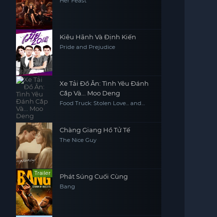
Her Feast
Kiêu Hãnh Và Định Kiến
Pride and Prejudice
Xe Tải Đồ Ăn: Tình Yêu Đánh
Cắp Và... Moo Deng
Food Truck: Stolen Love... and
Moo Deng
Chàng Giang Hồ Tử Tế
The Nice Guy
Trailer
Phát Súng Cuối Cùng
Bang