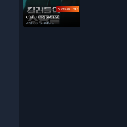
Vietsub - HD
Cửa Hàng Sát Thủ
A Shop for Killers