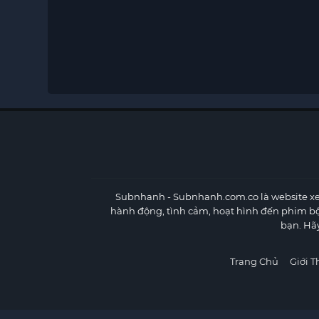
Subnhanh
- Subnhanh.com.co là website xe
hành động, tình cảm, hoạt hình đến phim b
bạn. Hã
Trang Chủ
Giới T