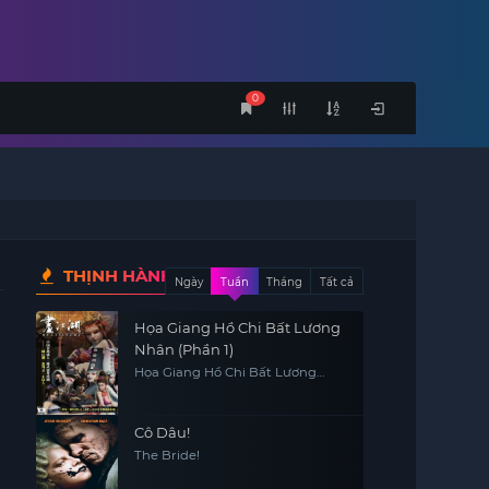
0
THỊNH HÀNH
Ngày
Tuần
Tháng
Tất cả
Họa Giang Hồ Chi Bất Lương
Nhân (Phần 1)
Họa Giang Hồ Chi Bất Lương
Nhân (Phần 1)
Cô Dâu!
The Bride!