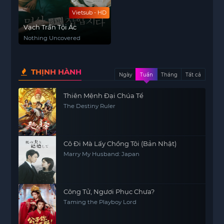
Vietsub - HD
Vạch Trần Tội Ác
Nothing Uncovered
THỊNH HÀNH
Ngày
Tuần
Tháng
Tất cả
Thiên Mệnh Đại Chúa Tể
The Destiny Ruler
Cô Đi Mà Lấy Chồng Tôi (Bản Nhật)
Marry My Husband: Japan
Công Tử, Ngươi Phục Chưa?
Taming the Playboy Lord