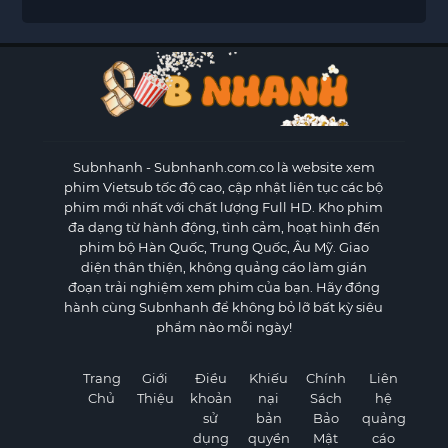
Subnhanh
- Subnhanh.com.co là website xem
phim Vietsub tốc độ cao, cập nhật liên tục các bộ
phim mới nhất với chất lượng Full HD. Kho phim
đa dạng từ hành động, tình cảm, hoạt hình đến
phim bộ Hàn Quốc, Trung Quốc, Âu Mỹ. Giao
diện thân thiện, không quảng cáo làm gián
đoạn trải nghiệm xem phim của bạn. Hãy đồng
hành cùng Subnhanh để không bỏ lỡ bất kỳ siêu
phẩm nào mỗi ngày!
Trang
Giới
Điều
Khiếu
Chính
Liên
Chủ
Thiệu
khoản
nại
Sách
hệ
sử
bản
Bảo
quảng
dụng
quyền
Mật
cáo