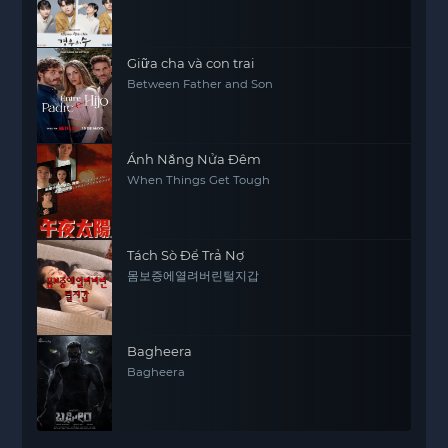
Giữa cha và con trai
Between Father and Son
Ánh Nắng Nửa Đêm
When Things Get Tough
Tách Sò Để Trả Nợ
몸보증에열려버린털지갑
Bagheera
Bagheera