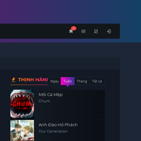
0
THỊNH HÀNH
Ngày
Tuần
Tháng
Tất cả
Mồi Cá Mập
Chum
Anh Đào Hổ Phách
Our Generation