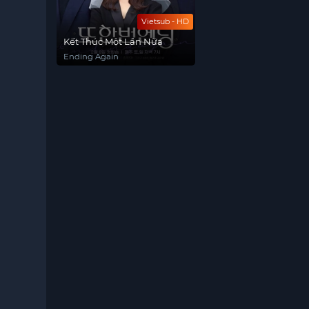
Vietsub - HD
Kết Thúc Một Lần Nữa
Ending Again