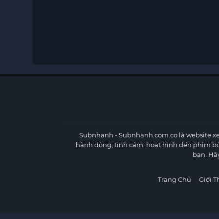
Subnhanh
- Subnhanh.com.co là website xe
hành động, tình cảm, hoạt hình đến phim b
bạn. Hã
Trang Chủ
Giới T