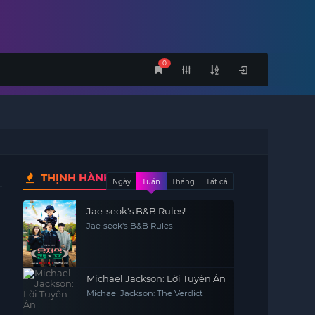
0
THỊNH HÀNH
Ngày
Tuần
Tháng
Tất cả
Jae-seok's B&B Rules!
Jae-seok's B&B Rules!
Michael Jackson: Lời Tuyên Án
Michael Jackson: The Verdict