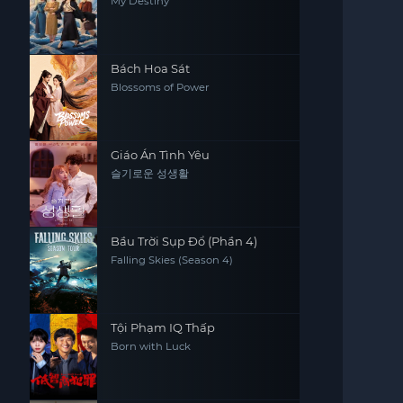
My Destiny
Bách Hoa Sát
Blossoms of Power
Giáo Án Tình Yêu
슬기로운 성생활
Bầu Trời Sụp Đổ (Phần 4)
Falling Skies (Season 4)
Tội Phạm IQ Thấp
Born with Luck