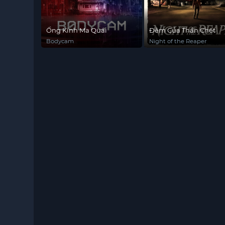
Ống Kính Ma Quái
Đêm Của Thần Chết
Bodycam
Night of the Reaper