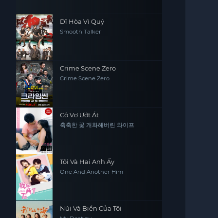
Dĩ Hòa Vi Quý
Smooth Talker
Crime Scene Zero
Crime Scene Zero
Cô Vợ Ướt Át
축축한 꽃 개화해버린 와이프
Tôi Và Hai Anh Ấy
One And Another Him
Núi Và Biển Của Tôi