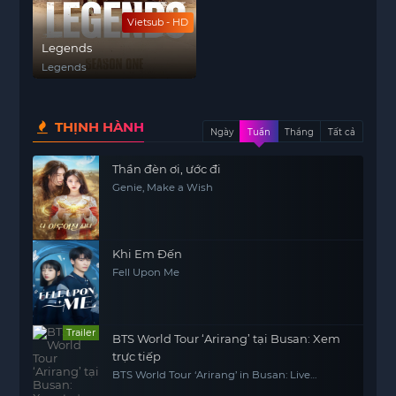
Vietsub - HD
Legends
Legends
THỊNH HÀNH
Ngày
Tuần
Tháng
Tất cả
Thần đèn ơi, ước đi
Genie, Make a Wish
Khi Em Đến
Fell Upon Me
Trailer
BTS World Tour ‘Arirang’ tại Busan: Xem
trực tiếp
BTS World Tour ‘Arirang’ in Busan: Live
Viewing