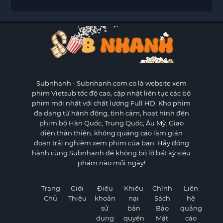
Subnhanh
- Subnhanh.com.co là website xem
phim Vietsub tốc độ cao, cập nhật liên tục các bộ
phim mới nhất với chất lượng Full HD. Kho phim
đa dạng từ hành động, tình cảm, hoạt hình đến
phim bộ Hàn Quốc, Trung Quốc, Âu Mỹ. Giao
diện thân thiện, không quảng cáo làm gián
đoạn trải nghiệm xem phim của bạn. Hãy đồng
hành cùng Subnhanh để không bỏ lỡ bất kỳ siêu
phẩm nào mỗi ngày!
Trang
Giới
Điều
Khiếu
Chính
Liên
Chủ
Thiệu
khoản
nại
Sách
hệ
sử
bản
Bảo
quảng
dụng
quyền
Mật
cáo