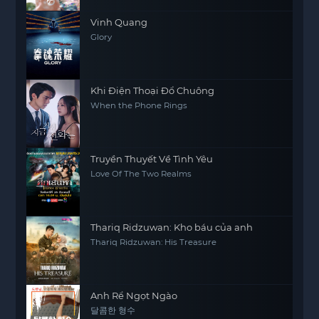
Vinh Quang
Glory
Khi Điện Thoại Đổ Chuông
When the Phone Rings
Truyền Thuyết Về Tình Yêu
Love Of The Two Realms
Thariq Ridzuwan: Kho báu của anh
Thariq Ridzuwan: His Treasure
Anh Rể Ngọt Ngào
달콤한 형수