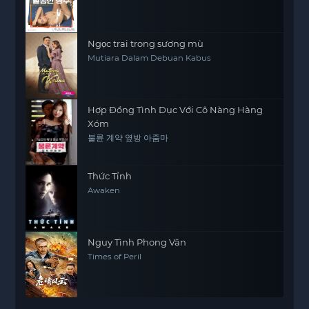
Ngọc trai trong sương mù
Mutiara Dalam Debuan Kabus
Hợp Đồng Tình Dục Với Cô Nàng Hàng
Xóm
불륜 계약 옆방 아줌마
Thức Tỉnh
Awaken
Nguy Tình Phong Vân
Times of Peril