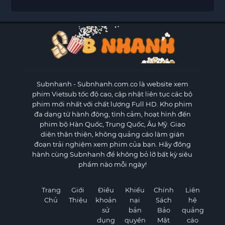
Subnhanh
- Subnhanh.com.co là website xem
phim Vietsub tốc độ cao, cập nhật liên tục các bộ
phim mới nhất với chất lượng Full HD. Kho phim
đa dạng từ hành động, tình cảm, hoạt hình đến
phim bộ Hàn Quốc, Trung Quốc, Âu Mỹ. Giao
diện thân thiện, không quảng cáo làm gián
đoạn trải nghiệm xem phim của bạn. Hãy đồng
hành cùng Subnhanh để không bỏ lỡ bất kỳ siêu
phẩm nào mỗi ngày!
Trang
Giới
Điều
Khiếu
Chính
Liên
Chủ
Thiệu
khoản
nại
Sách
hệ
sử
bản
Bảo
quảng
dụng
quyền
Mật
cáo