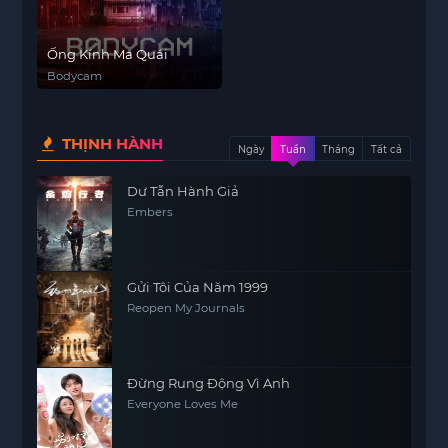
Ống Kính Ma Quái
Bodycam
THỊNH HÀNH
Ngày
Tuần
Tháng
Tất cả
Dư Tẫn Hành Giả
Embers
Gửi Tôi Của Năm 1999
Reopen My Journals
Đừng Rung Động Vì Anh
Everyone Loves Me