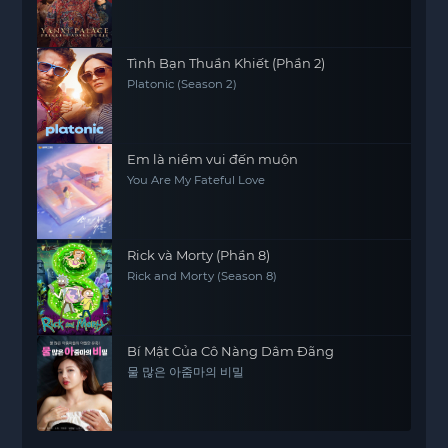
Tình Bạn Thuần Khiết (Phần 2)
Platonic (Season 2)
Em là niềm vui đến muộn
You Are My Fateful Love
Rick và Morty (Phần 8)
Rick and Morty (Season 8)
Bí Mật Của Cô Nàng Dâm Đãng
물 많은 아줌마의 비밀