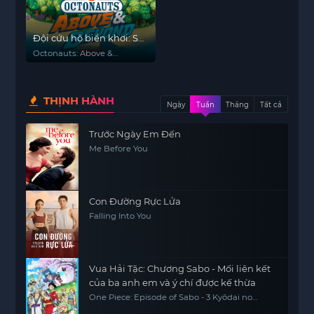
Đội cứu hộ biển khơi: Sứ
mệnh trên cạn (Phần 1)
Octonauts: Above &
Beyond (Season 1)
THỊNH HÀNH
Ngày
Tuần
Tháng
Tất cả
Trước Ngày Em Đến
Me Before You
Con Đường Rực Lửa
Falling Into You
Vua Hải Tặc: Chương Sabo - Mối liên kết
của ba anh em và ý chí được kế thừa
One Piece: Episode of Sabo - 3 Kyōdai no
Kizuna Kiseki no Saikai to Uketsugareru Ishi,