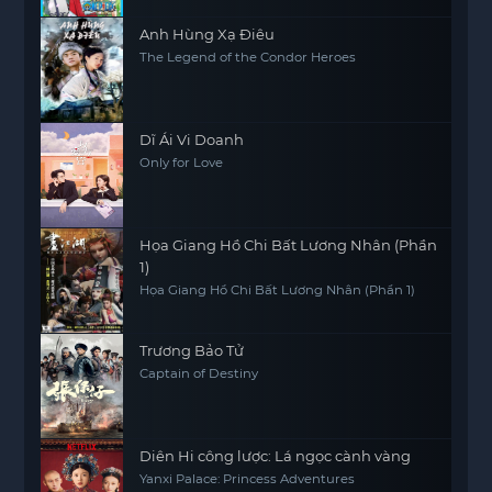
One Piece Sapo Special Chapter Three
Brothers' Bonds, Miracle Reunion and
Inherited Will
Anh Hùng Xạ Điêu
The Legend of the Condor Heroes
Dĩ Ái Vi Doanh
Only for Love
Họa Giang Hồ Chi Bất Lương Nhân (Phần
1)
Họa Giang Hồ Chi Bất Lương Nhân (Phần 1)
Trương Bảo Tử
Captain of Destiny
Diên Hi công lược: Lá ngọc cành vàng
Yanxi Palace: Princess Adventures