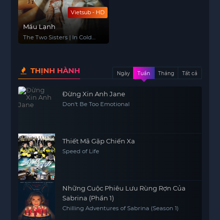
Vietsub - HD
Máu Lạnh
The Two Sisters | In Cold
Blood
THỊNH HÀNH
Ngày
Tuần
Tháng
Tất cả
Đừng Xin Anh Jane
Don't Be Too Emotional
Thiết Mã Gặp Chiến Xa
Speed of Life
Những Cuộc Phiêu Lưu Rùng Rợn Của
Sabrina (Phần 1)
Chilling Adventures of Sabrina (Season 1)