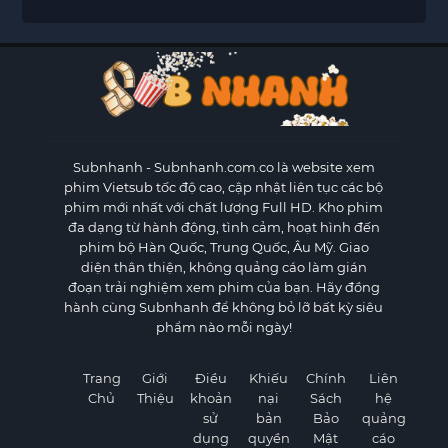
Subnhanh
- Subnhanh.com.co là website xem
phim Vietsub tốc độ cao, cập nhật liên tục các bộ
phim mới nhất với chất lượng Full HD. Kho phim
đa dạng từ hành động, tình cảm, hoạt hình đến
phim bộ Hàn Quốc, Trung Quốc, Âu Mỹ. Giao
diện thân thiện, không quảng cáo làm gián
đoạn trải nghiệm xem phim của bạn. Hãy đồng
hành cùng Subnhanh để không bỏ lỡ bất kỳ siêu
phẩm nào mỗi ngày!
Trang
Giới
Điều
Khiếu
Chính
Liên
Chủ
Thiệu
khoản
nại
Sách
hệ
sử
bản
Bảo
quảng
dụng
quyền
Mật
cáo