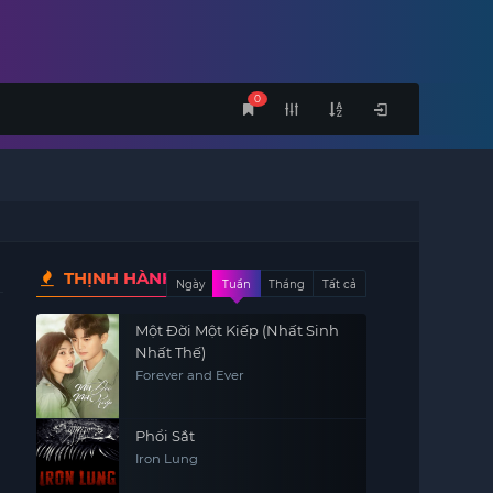
0
THỊNH HÀNH
Ngày
Tuần
Tháng
Tất cả
Một Đời Một Kiếp (Nhất Sinh
Nhất Thế)
Forever and Ever
Phổi Sắt
Iron Lung