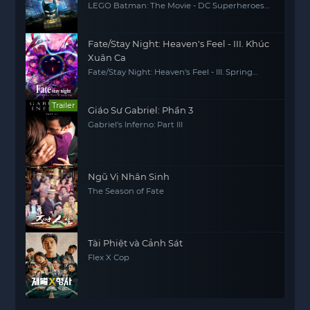
LEGO Batman: The Movie - DC Superheroes
Unite
Fate/Stay Night: Heaven's Feel - III. Khúc
Xuân Ca
Fate/Stay Night: Heaven's Feel - III. Spring
Song
Trailer
Giáo Sư Gabriel: Phần 3
Gabriel's Inferno: Part III
Ngũ Vị Nhân Sinh
The Season of Fate
Tài Phiệt và Cảnh Sát
Flex X Cop