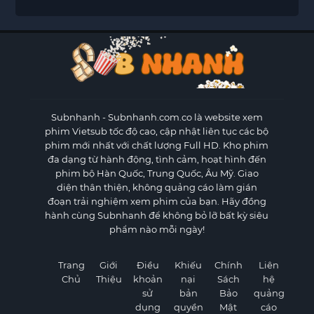
Subnhanh
- Subnhanh.com.co là website xem
phim Vietsub tốc độ cao, cập nhật liên tục các bộ
phim mới nhất với chất lượng Full HD. Kho phim
đa dạng từ hành động, tình cảm, hoạt hình đến
phim bộ Hàn Quốc, Trung Quốc, Âu Mỹ. Giao
diện thân thiện, không quảng cáo làm gián
đoạn trải nghiệm xem phim của bạn. Hãy đồng
hành cùng Subnhanh để không bỏ lỡ bất kỳ siêu
phẩm nào mỗi ngày!
Trang
Giới
Điều
Khiếu
Chính
Liên
Chủ
Thiệu
khoản
nại
Sách
hệ
sử
bản
Bảo
quảng
dụng
quyền
Mật
cáo