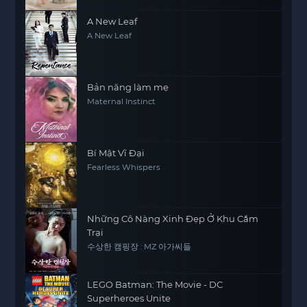
A New Leaf
A New Leaf
Bản năng làm mẹ
Maternal Instinct
Bí Mật Vĩ Đại
Fearless Whispers
Những Cô Nàng Xinh Đẹp Ở Khu Cắm
Trại
수상한 캠핑장 : MZ 아가씨들
LEGO Batman: The Movie - DC
Superheroes Unite