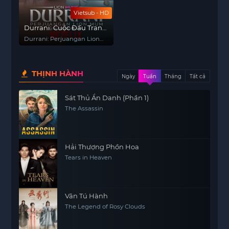
Vietsub - HD
Durrani: Cuộc Đấu Tranh
Của Sư Tử Mẹ
Durrani: Perjuangan Lion
Mum
THỊNH HÀNH
Ngày
Tuần
Tháng
Tất cả
Sát Thủ Ẩn Danh (Phần 1)
The Assassin
Hải Thượng Phồn Hoa
Tears in Heaven
Vân Tú Hành
The Legend of Rosy Clouds