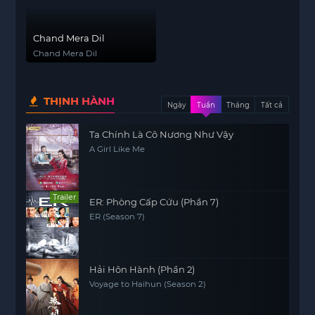
Chand Mera Dil
Chand Mera Dil
THỊNH HÀNH
Ngày
Tuần
Tháng
Tất cả
Ta Chính Là Cô Nương Như Vậy
A Girl Like Me
Trailer
ER: Phòng Cấp Cứu (Phần 7)
ER (Season 7)
Hải Hôn Hành (Phần 2)
Voyage to Haihun (Season 2)