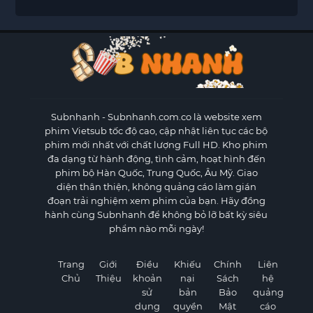
Subnhanh
- Subnhanh.com.co là website xem
phim Vietsub tốc độ cao, cập nhật liên tục các bộ
phim mới nhất với chất lượng Full HD. Kho phim
đa dạng từ hành động, tình cảm, hoạt hình đến
phim bộ Hàn Quốc, Trung Quốc, Âu Mỹ. Giao
diện thân thiện, không quảng cáo làm gián
đoạn trải nghiệm xem phim của bạn. Hãy đồng
hành cùng Subnhanh để không bỏ lỡ bất kỳ siêu
phẩm nào mỗi ngày!
Trang
Giới
Điều
Khiếu
Chính
Liên
Chủ
Thiệu
khoản
nại
Sách
hệ
sử
bản
Bảo
quảng
dụng
quyền
Mật
cáo