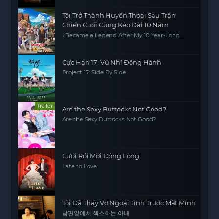
Tôi Trở Thành Huyền Thoại Sau Trận
Chiến Cuối Cùng Kéo Dài 10 Năm
I Became a Legend After My 10 Year-Long
Last Stand
Cực Hạn 17: Vũ Nhĩ Đồng Hành
Project 17: Side By Side
Trailer
Are the Sexy Buttocks Not Good?
Are the Sexy Buttocks Not Good?
Cưới Rồi Mới Động Lòng
Late to Love
Tôi Đã Thấy Vợ Ngoại Tình Trước Mặt Mình
남편앞에서 섹스하는 아내