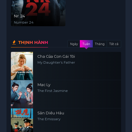
Nr. 24
Number 24
THỊNH HÀNH
Ngày
Tuần
Tháng
Tất cả
Cha Của Con Gái Tôi
My Daughter's Father
Mạc Ly
The First Jasmine
Săn Diều Hâu
The Emissary