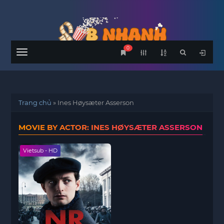
0
Menu
Trang chủ
»
Ines Høysæter Asserson
MOVIE BY ACTOR: INES HØYSÆTER ASSERSON
Vietsub - HD