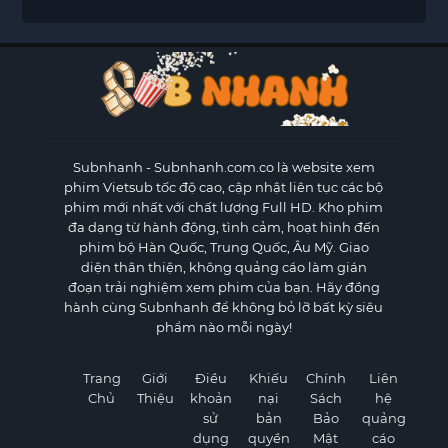
Subnhanh
- Subnhanh.com.co là website xem
phim Vietsub tốc độ cao, cập nhật liên tục các bộ
phim mới nhất với chất lượng Full HD. Kho phim
đa dạng từ hành động, tình cảm, hoạt hình đến
phim bộ Hàn Quốc, Trung Quốc, Âu Mỹ. Giao
diện thân thiện, không quảng cáo làm gián
đoạn trải nghiệm xem phim của bạn. Hãy đồng
hành cùng Subnhanh để không bỏ lỡ bất kỳ siêu
phẩm nào mỗi ngày!
Trang
Giới
Điều
Khiếu
Chính
Liên
Chủ
Thiệu
khoản
nại
Sách
hệ
sử
bản
Bảo
quảng
dụng
quyền
Mật
cáo